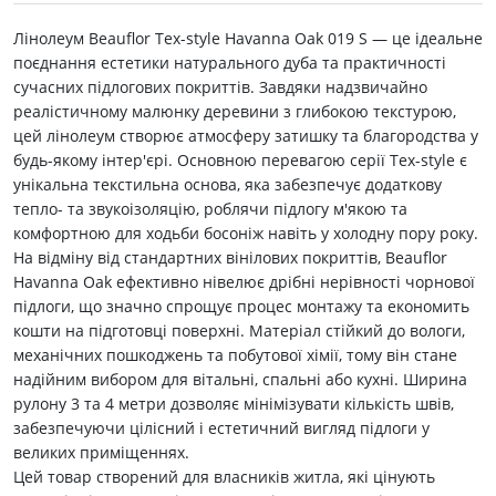
Лінолеум Beauflor Tex-style Havanna Oak 019 S — це ідеальне
поєднання естетики натурального дуба та практичності
сучасних підлогових покриттів. Завдяки надзвичайно
реалістичному малюнку деревини з глибокою текстурою,
цей лінолеум створює атмосферу затишку та благородства у
будь-якому інтер'єрі. Основною перевагою серії Tex-style є
унікальна текстильна основа, яка забезпечує додаткову
тепло- та звукоізоляцію, роблячи підлогу м'якою та
комфортною для ходьби босоніж навіть у холодну пору року.
На відміну від стандартних вінілових покриттів, Beauflor
Havanna Oak ефективно нівелює дрібні нерівності чорнової
підлоги, що значно спрощує процес монтажу та економить
кошти на підготовці поверхні. Матеріал стійкий до вологи,
механічних пошкоджень та побутової хімії, тому він стане
надійним вибором для вітальні, спальні або кухні. Ширина
рулону 3 та 4 метри дозволяє мінімізувати кількість швів,
забезпечуючи цілісний і естетичний вигляд підлоги у
великих приміщеннях.
Цей товар створений для власників житла, які цінують