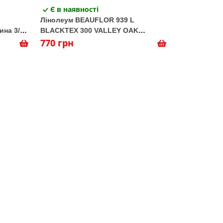
Є в наявності
Лінолеум BEAUFLOR 939 L
на 3/4
BLACKTEX 300 VALLEY OAK
Ширина 3/4 м
770 грн