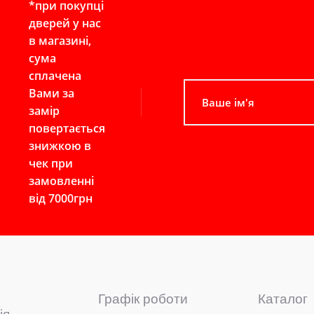
*при покупці
дверей у нас
в магазині,
сума
сплачена
Вами за
замір
повертається
знижкою в
чек при
замовленні
від 7000грн
Графік роботи
Каталог