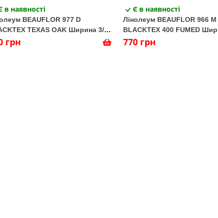
Є в наявності
Є в наявності
нолеум BEAUFLOR 977 D
Лінолеум BEAUFLOR 966 M
ACKTEX TEXAS OAK Ширина 3/4
BLACKTEX 400 FUMED Шири
0 грн
м
770 грн