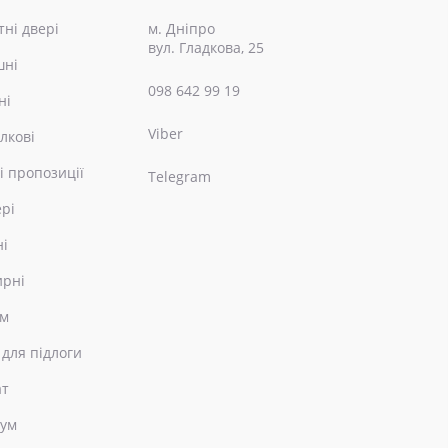
ні двері
м. Дніпро
вул. Гладкова, 25
шні
098 642 99 19
ні
Viber
лкові
і пропозиції
Telegram
ері
ні
ирні
ом
 для підлоги
ат
еум