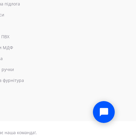
ва підлога
си
 ПВХ
и МДФ
ра
 ручки
а фурнітура
×
Привіт! Чим можемо допомогти?
ає наша команда!.