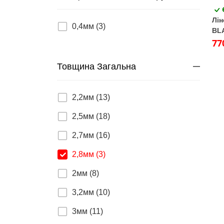
Лі
0,4мм (3)
BL
м
77
Товщина Загальна
2,2мм (13)
2,5мм (18)
2,7мм (16)
2,8мм (3)
2мм (8)
3,2мм (10)
3мм (11)