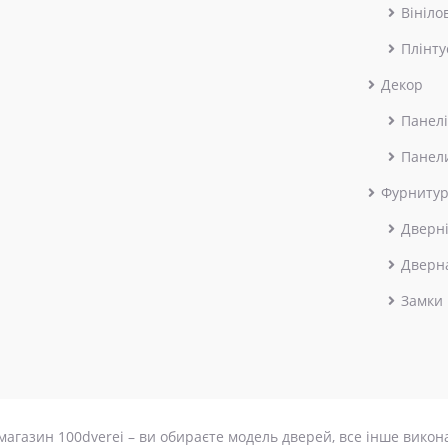
Вініло
Плінту
Декор
Панелі
Панел
Фурниту
Дверні
Дверн
Замки
магазин 100dverei – ви обираєте модель дверей, все інше викон