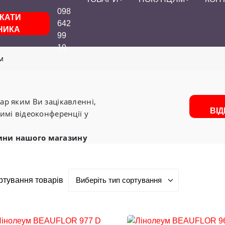
098
КАТИ
642
НИКА
99
19
м
р яким Ви зацікавленні,
ВІ
имі відеоконференції у
ини нашого магазину
ртування товарів