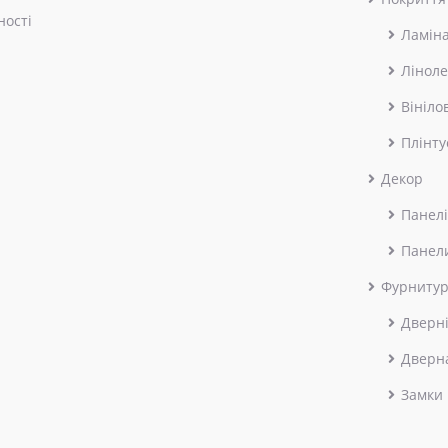
ності
Ламін
Лінол
Вініло
Плінту
Декор
Панелі
Панел
Фурниту
Дверні
Дверн
Замки