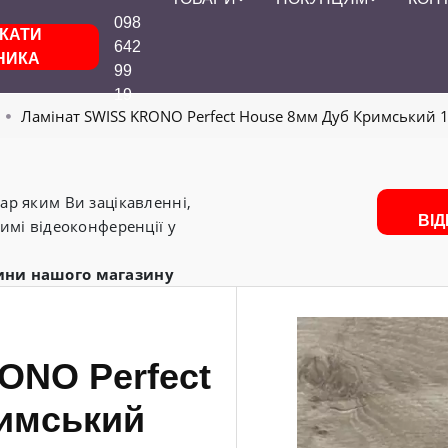
098
КАТИ
642
НИКА
99
19
Ламінат SWISS KRONO Perfect House 8мм Дуб Кримський 1
р яким Ви зацікавленні,
ВІ
имі відеоконференції у
ини нашого магазину
ONO Perfect
имський