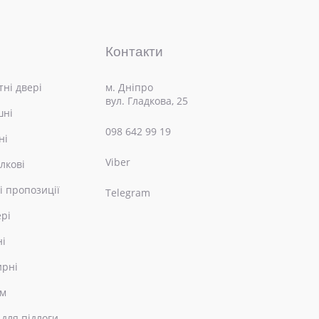
Контакти
ні двері
м. Дніпро
вул. Гладкова, 25
шні
098 642 99 19
ні
Viber
лкові
і пропозиції
Telegram
ері
ні
ирні
ом
 для підлоги