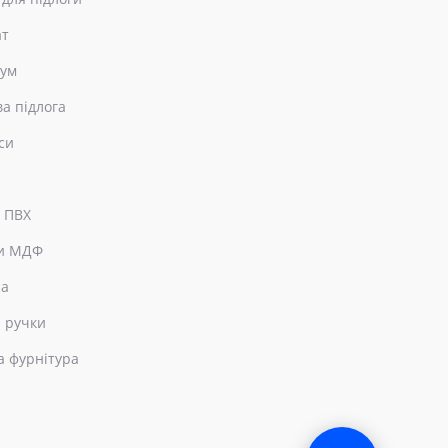
ат
еум
ва підлога
си
 ПВХ
и МДФ
ра
 ручки
а фурнітура