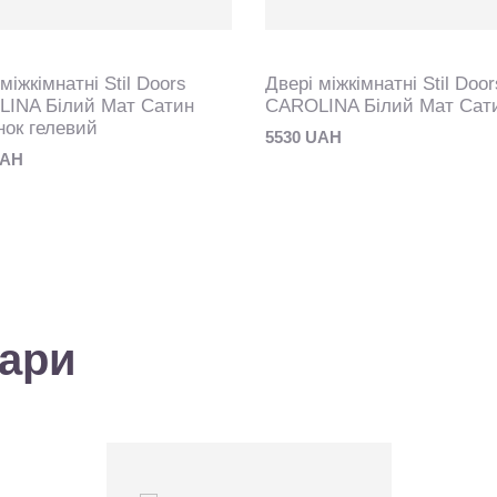
міжкімнатні Stil Doors
Двері міжкімнатні Stil Door
INA Білий Мат Сатин
CAROLINA Білий Мат Сат
ок гелевий
5530 UAH
UAH
вари