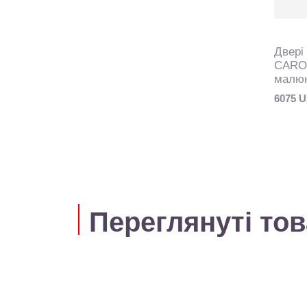
Двері 
CAROL
малюн
6075 
Переглянуті то