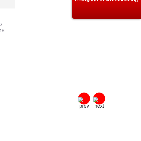
Розрахувати та підібрати
s
ин