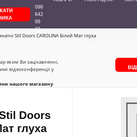
098
КАТИ
642
НИКА
99
19
мнатні Stil Doors CAROLINA Білий Мат глуха
р яким Ви зацікавленні,
ВІ
имі відеоконференції у
ини нашого магазину
Stil Doors
ат глуха