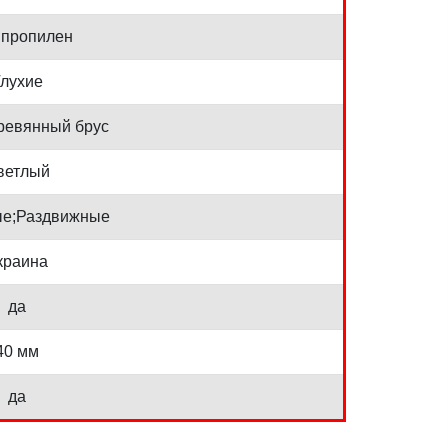
пропилен
лухие
ревянный брус
ветлый
е;Раздвижные
краина
да
40 мм
да