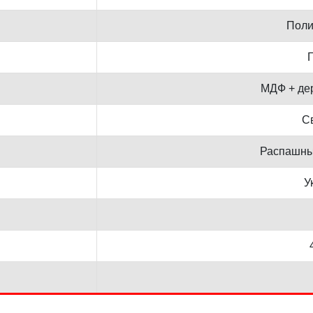
Поли
Г
МДФ + де
С
Распашны
У