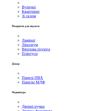
Вуличні
Квартирні
Зі склом
Покриття для підлоги
Ламінат
Лінолеум
Вінілова підлога
Плінтуси
Декор
Панелі ПВХ
Панели МДФ
Фурнитура
Дверні ручки
Дверна фурнітура