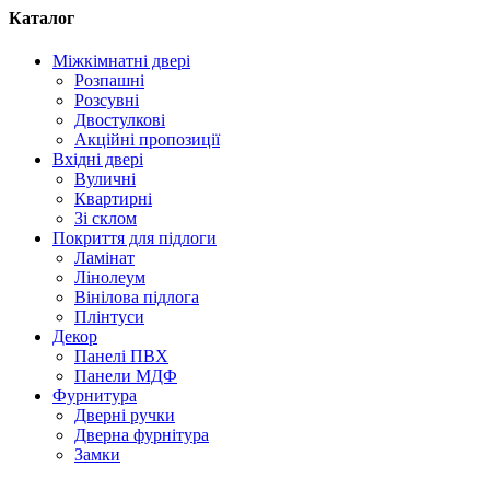
Каталог
Міжкімнатні двері
Розпашні
Розсувні
Двостулкові
Акційні пропозиції
Вхідні двері
Вуличні
Квартирні
Зі склом
Покриття для підлоги
Ламінат
Лінолеум
Вінілова підлога
Плінтуси
Декор
Панелі ПВХ
Панели МДФ
Фурнитура
Дверні ручки
Дверна фурнітура
Замки