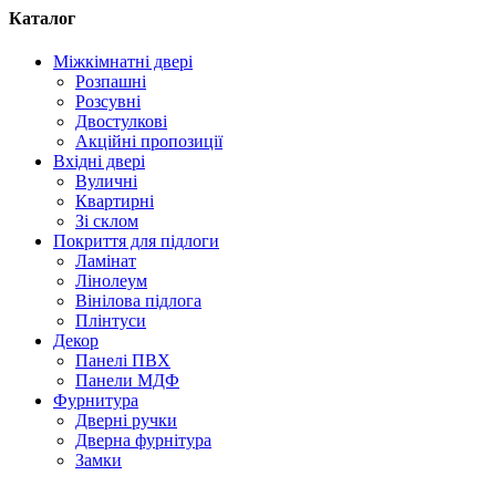
Каталог
Міжкімнатні двері
Розпашні
Розсувні
Двостулкові
Акційні пропозиції
Вхідні двері
Вуличні
Квартирні
Зі склом
Покриття для підлоги
Ламінат
Лінолеум
Вінілова підлога
Плінтуси
Декор
Панелі ПВХ
Панели МДФ
Фурнитура
Дверні ручки
Дверна фурнітура
Замки