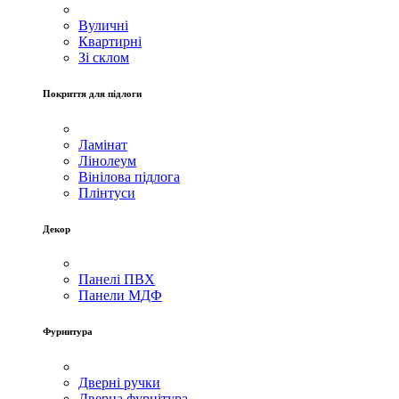
Вуличні
Квартирні
Зі склом
Покриття для підлоги
Ламінат
Лінолеум
Вінілова підлога
Плінтуси
Декор
Панелі ПВХ
Панели МДФ
Фурнитура
Дверні ручки
Дверна фурнітура