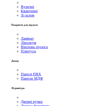
Вуличні
Квартирні
Зі склом
Покриття для підлоги
Ламінат
Лінолеум
Вінілова підлога
Плінтуси
Декор
Панелі ПВХ
Панели МДФ
Фурнитура
Дверні ручки
Дверна фурнітура