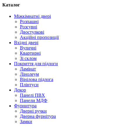
Каталог
Міжкімнатні двері
Розпашні
Розсувні
Двостулкові
Акційні пропозиції
Вхідні двері
Вуличні
Квартирні
Зі склом
Покриття для підлоги
Ламінат
Лінолеум
Вінілова підлога
Плінтуси
Декор
Панелі ПВХ
Панели МДФ
Фурнитура
Дверні ручки
Дверна фурнітура
Замки