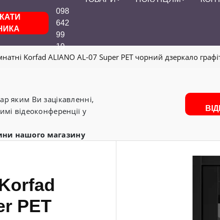
098
КАТИ
642
НИКА
99
19
мнатні Korfad ALIANO AL-07 Super PET чорний дзеркало графі
р яким Ви зацікавленні,
ВІ
имі відеоконференції у
ини нашого магазину
 Korfad
er PET