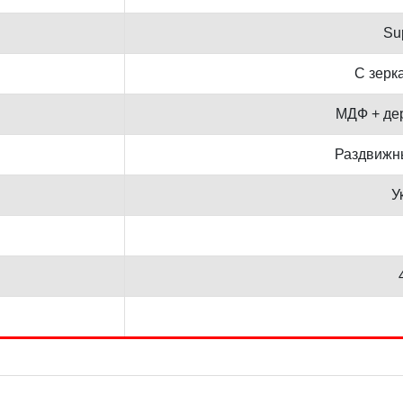
Su
С зерк
МДФ + де
Раздвижн
У