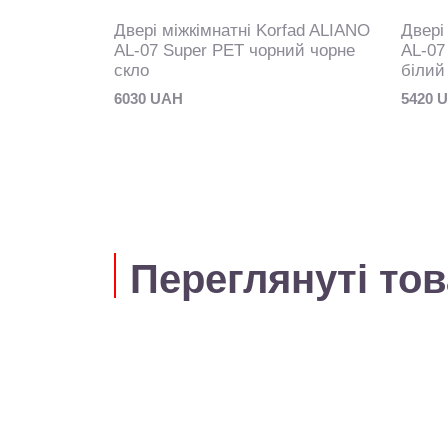
rfad ALIANO
Двері міжкімнатні Korfad ALIANO
Двері
ка
AL-07 Super PET чорний чорне
AL-07
скло
білий
6030 UAH
5420 
Переглянуті то