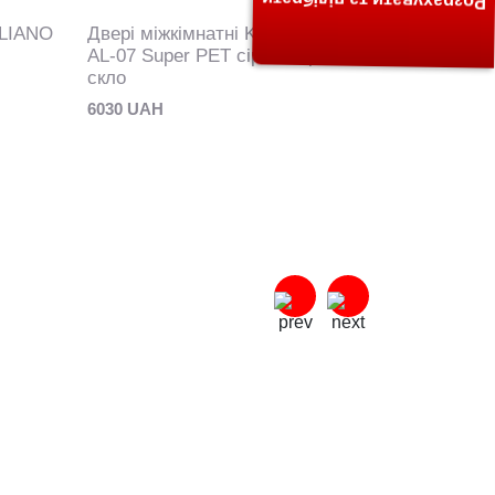
Розрахувати та підібрати
ALIANO
Двері міжкімнатні Korfad ALIANO
Двері між
AL-07 Super PET сірий чорне
AL-07 Sup
скло
білий
6030 UAH
5420 UAH