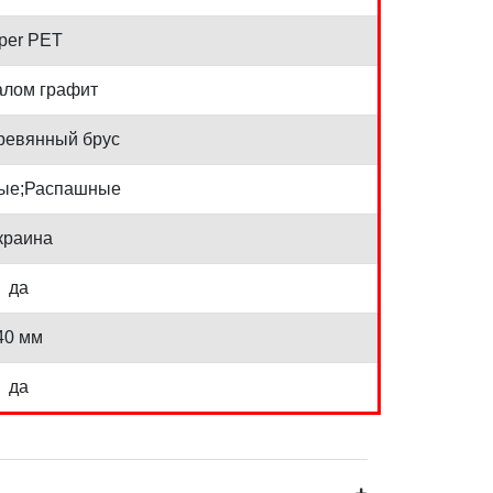
per PET
алом графит
ревянный брус
ые;Распашные
краина
да
40 мм
да