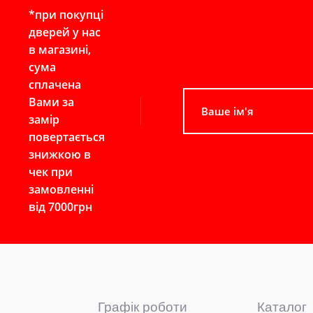
*при покупці
дверей у нас
в магазині,
сума
сплачена
Вами за
замір
повертається
знижкою в
чек при
замовленні
від 7000грн
Графік роботи
Каталог