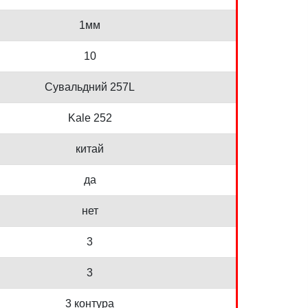
1мм
10
Сувальдний 257L
Kale 252
китай
да
нет
3
3
3 контура