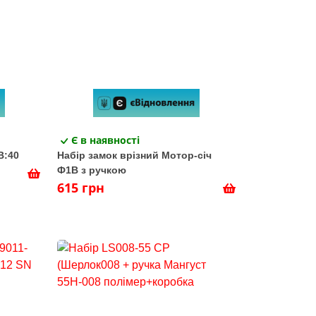
Є в наявності
B:40
Набір замок врізний Мотор-січ
Ф1В з ручкою
615 грн