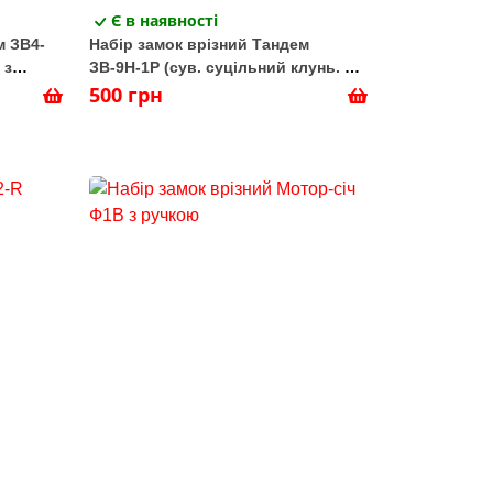
Є в наявності
м ЗВ4-
Набір замок врізний Тандем
 з
ЗВ-9Н-1Р (сув. суцільний клунь. з
ручками мідь)
500 грн