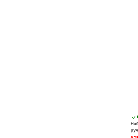
Наб
руч
62