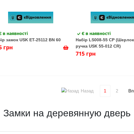
Є в наявності
Є в наявності
ір замок USK ET-25112 BN 60
Набір LS008-55 CP (Шерлок
5 грн
ручка USK 55-012 СR)
715 грн
Назад
Вп
1
2
Замки на деревянную дверь