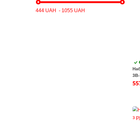
Наб
3В-
55