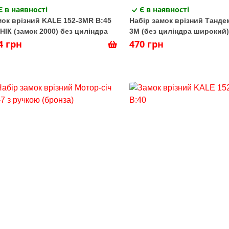
Є в наявності
Є в наявності
ок врізний KALE 152-3MR B:45
Набір замок врізний Танде
НІК (замок 2000) без циліндра
3М (без циліндра широкий)
4 грн
ручками мідь
470 грн