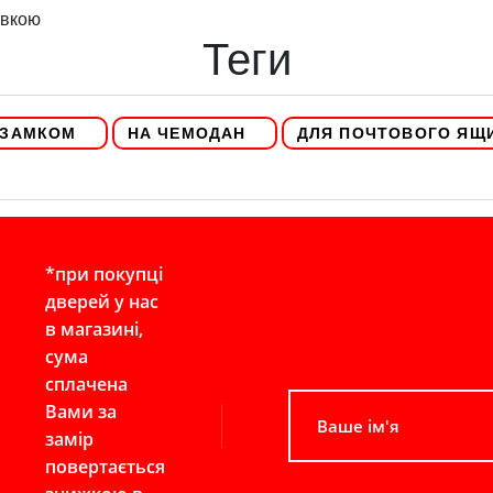
авкою
Теги
 ЗАМКОМ
НА ЧЕМОДАН
ДЛЯ ПОЧТОВОГО ЯЩ
*при покупці
дверей у нас
в магазині,
сума
сплачена
Вами за
замір
повертається