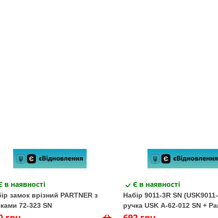
Є в наявності
Є в наявності
ір замок врізний PARTNER з
Набір 9011-3R SN (USK9011
ками 72-323 SN
ручка USK A-62-012 SN + Par
0 грн
кл/кл 5кл)
692 грн