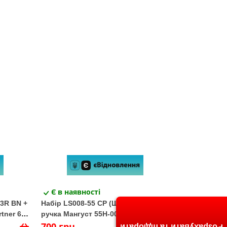
Є в наявності
-3R BN +
Набір LS008-55 CP (Шерлок008 +
tner 60
ручка Мангуст 55Н-008
полімер+коробка
700 грн