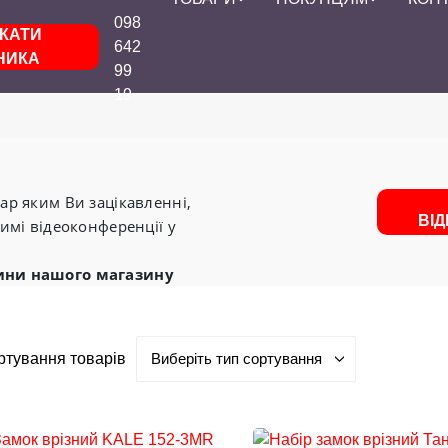
098
КАТИ
642
НИКА
99
19
р яким Ви зацікавленні,
ВІ
имі відеоконференції у
ини нашого магазину
ртування товарів