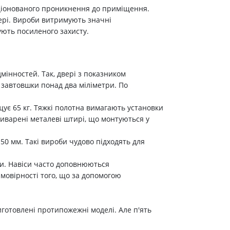
кціонованого проникнення до приміщення.
вері. Вироби витримують значні
бують посиленого захисту.
мінностей. Так, двері з показником
 завтовшки понад два міліметри. По
щує 65 кг. Тяжкі полотна вимагають установки
иварені металеві штирі, що монтуються у
50 мм. Такі вироби чудово підходять для
ми. Навіси часто доповнюються
мовірності того, що за допомогою
иготовлені протипожежні моделі. Але п'ять