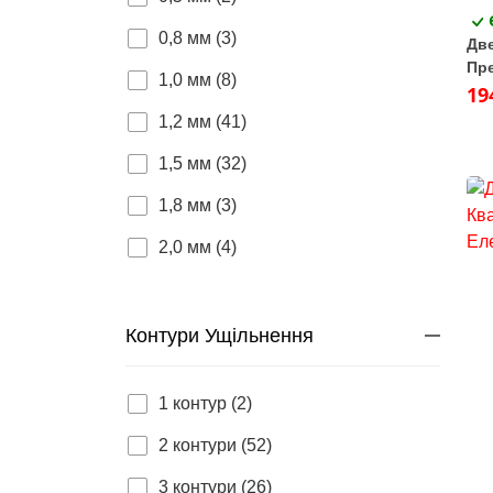
0,8 мм (3)
Две
Пре
1,0 мм (8)
кон
19
1,2 мм (41)
1,5 мм (32)
1,8 мм (3)
2,0 мм (4)
Контури Ущільнення
1 контур (2)
2 контури (52)
3 контури (26)