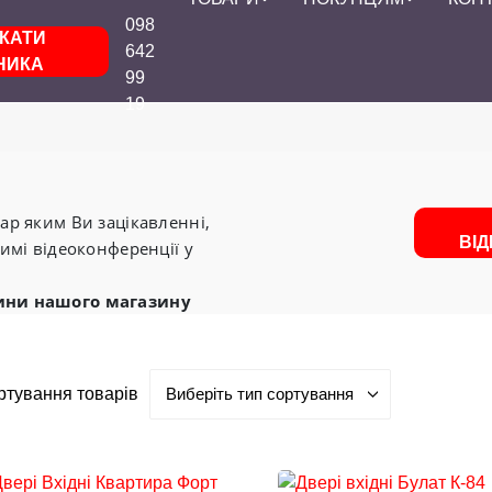
098
КАТИ
642
НИКА
99
19
р яким Ви зацікавленні,
ВІ
имі відеоконференції у
ини нашого магазину
ртування товарів