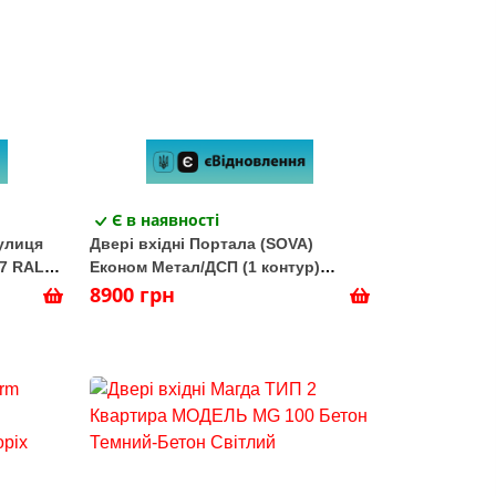
Є в наявності
Вулиця
Двері вхідні Портала (SOVA)
7 RAL-
Економ Метал/ДСП (1 контур)
Коричневый
8900 грн