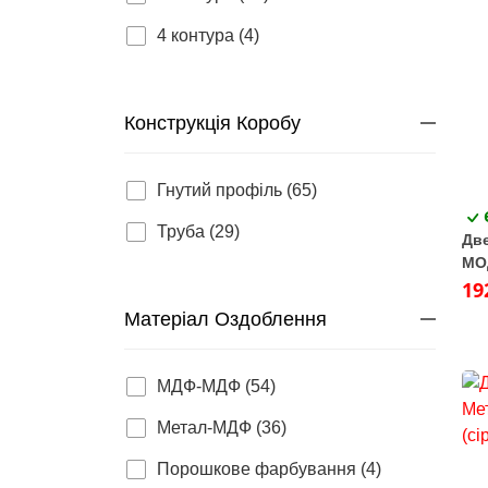
4 контура (4)
Конструкція Коробу
Гнутий профіль (65)
Труба (29)
Две
МО
Суп
19
Матеріал Оздоблення
МДФ-МДФ (54)
Метал-МДФ (36)
Порошкове фарбування (4)