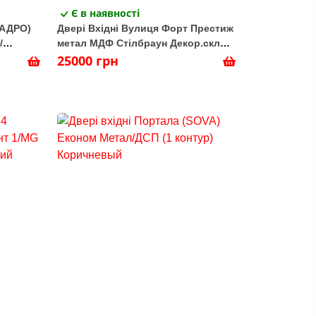
Є в наявності
ВАДРО)
Двері Вхідні Вулиця Форт Престиж
/
метал МДФ Стілбраун Декор.скло
ic Bl/Wh
(лакобель)
25000 грн