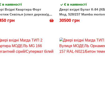
Є в наявності
Є в наявності
рі Вхідні Квартира Форт
Двері вхідні Булат К-84 (К
стиж Севілья (спил дерєва/дуб
Мод. 528/237 Mamba morion
ьячний)
450 грн
Мусонне дерево св. - Metal
30500 грн