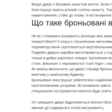
Вхідні двері є базовим захистом житла. Їхні
Конструкції мають різний ступінь захисту. Т
навантаження, стійкі до злому. Їх встановлюют
Що таке броньовані в
Не всі споживачі розуміють різницю між захи
зламостійкості 5 класу є посиленими металев
периметру вони скріплюються вертикальними
Подвійні дверні коробки виготовляються з гну
тільки в добре укріплені отвори. Кріплення 
стіни. Виконані з нержавіючої сталі поріг і
Як можна визначити, що двері справді броньо
монтажу у заміському будинку.
Броньовані конструкції забезпечені надійно
протизнімними штирями. Встановлені завіси 
спеціальних інструментів полотно буде зняте.
Усі захищені двері відрізняються вогнестійкі
хвилин дії надмірного тепла витримають.