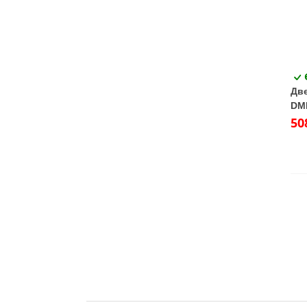
Две
DMD
50