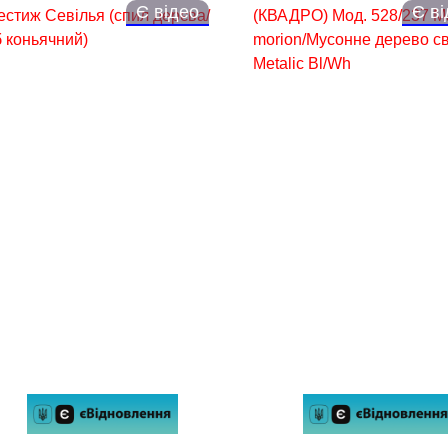
Є відео
Є в