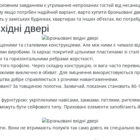
м головним завданням є утримання непроханих гостей від несан
ому якщо потрібен надійний варіант, варто купити броньовані д
ь у заміських будинках, квартирах та інших об'єктах, які потре
хідні двері
щеними та сталевими конструкціями. Але між ними є чимало від
ими виробами. Їх каркас покритий цільними пластинами зі сталі
 та горизонтальними ребрами жорсткості.
того профілю. Через складну конструкцію, їх вага часто переви
можливе виключно в обхват. Для зміцнення використовуються пр
 лиштва добре справляються з різними навантаженнями.
вані? За товщиною полотна. Зазвичай, показник становить 80-1
ю фурнітурою: укріпленими навісами, замками, петлями, ригеля
можуть бути сейфового типу. Приховані елементи запобігають й
стю. Вони не втримають полум'я так само довго, як спеціально в