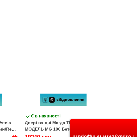
Є в наявності
Estela
Двері вхідні Магда ТИП 2 Квартира
ий/Real.
МОДЕЛЬ MG 100 Бетон Темний-
Бетон Світлий
19240 грн