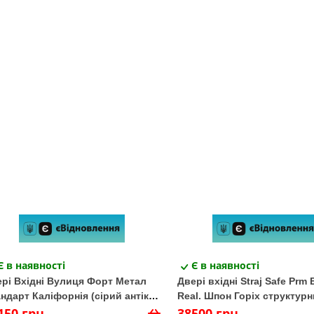
Є в наявності
Є в наявності
рі Вхідні Вулиця Форт Метал
Двері вхідні Straj Safe Prm 
ндарт Каліфорнія (сірий антік/
Real. Шпон Горіх структурн
ге сірий горизонт)
150 грн
Шпон Горіх структурний
38500 грн