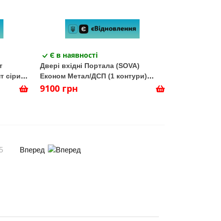
Є в наявності
т
Двері вхідні Портала (SOVA)
т сірий/
Економ Метал/ДСП (1 контури)
Антрацит
9100 грн
Вперед
5