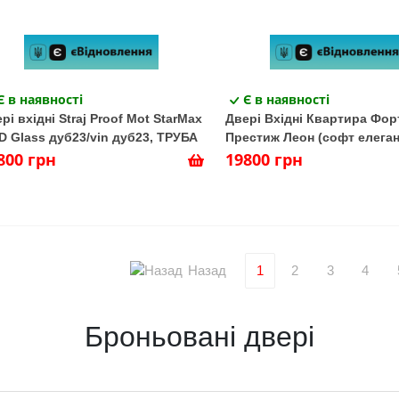
Є в наявності
Є в наявності
рі вхідні Straj Proof Mot StarMax
Двері Вхідні Квартира Фор
 Glass дуб23/vin дуб23, ТРУБА
Престиж Леон (софт елеган
800 грн
білий супермат)
19800 грн
Назад
1
2
3
4
Броньовані двері