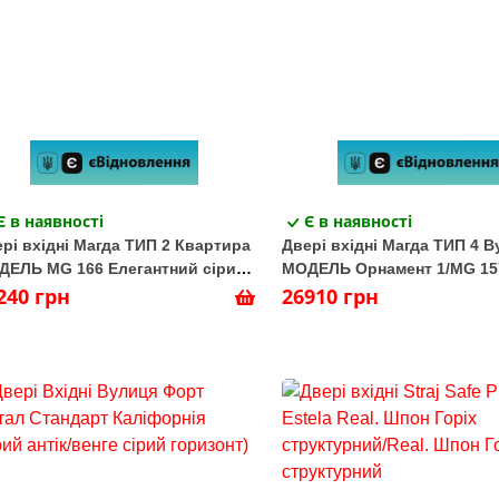
Є в наявності
Є в наявності
рі вхідні Магда ТИП 2 Квартира
Двері вхідні Магда ТИП 4 
ДЕЛЬ MG 166 Елегантний сірий/
МОДЕЛЬ Орнамент 1/MG 15
ермат білий
240 грн
N021/Бетон темний
26910 грн