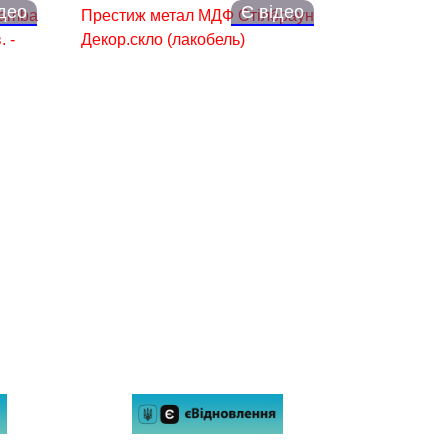
ідео
Є відео