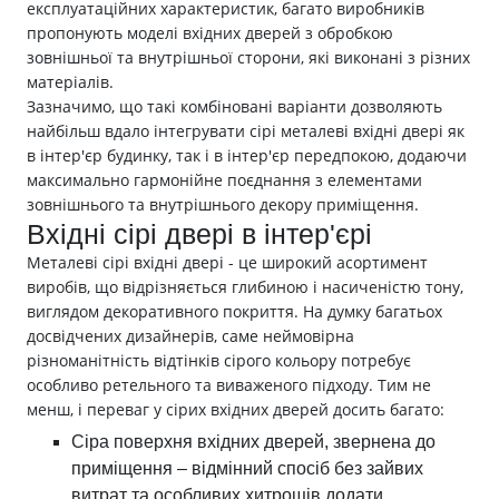
експлуатаційних характеристик, багато виробників
пропонують моделі вхідних дверей з обробкою
зовнішньої та внутрішньої сторони, які виконані з різних
матеріалів.
Зазначимо, що такі комбіновані варіанти дозволяють
найбільш вдало інтегрувати сірі металеві вхідні двері як
в інтер'єр будинку, так і в інтер'єр передпокою, додаючи
максимально гармонійне поєднання з елементами
зовнішнього та внутрішнього декору приміщення.
Вхідні сірі двері в інтер'єрі
Металеві сірі вхідні двері - це широкий асортимент
виробів, що відрізняється глибиною і насиченістю тону,
виглядом декоративного покриття. На думку багатьох
досвідчених дизайнерів, саме неймовірна
різноманітність відтінків сірого кольору потребує
особливо ретельного та виваженого підходу. Тим не
менш, і переваг у сірих вхідних дверей досить багато:
Сіра поверхня вхідних дверей, звернена до
приміщення – відмінний спосіб без зайвих
витрат та особливих хитрощів додати