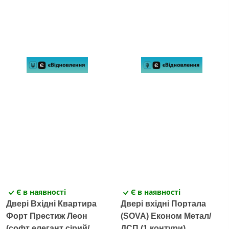
Є в наявності
Є в наявності
Двері Вхідні Квартира
Двері вхідні Портала
Форт Престиж Леон
(SOVA) Економ Метал/
(софт елегант сірий/
ДСП (1 контури)