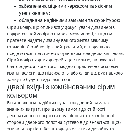
забезпечена міцними каркасом та якісним
утеплювачем;
обладнана надійними замками та фурнітурою.
Сірий колір, що опинився у фокусі уваги дизайнерів,
відкриває неймовірно широкі можливості, якщо ви
прагнете надати дизайну вашого житла максиму
гармонії. Сірий колір - нейтральний, він ідеально
поєднується практично з будь-яким холодним відтінком.
Сірий колір вхідних дверей - це стильно, вишукано і
благородно, а, крім того - модно і практично, оскільки
краплі вологи, що підсихають, або сліди від рук навколо
замку не будуть кидатися в очі.
Двері вхідні з комбінованим сірим
кольором
Встановлення надійних сучасних дверей вимагає
значних витрат. При цьому вимоги до стійкості
декоративного покриття внутрішньої та зовнішньої
сторони дверного полотна суттєво відрізняються. Щоб
знизити вартість без шкоди до естетики дизайну та