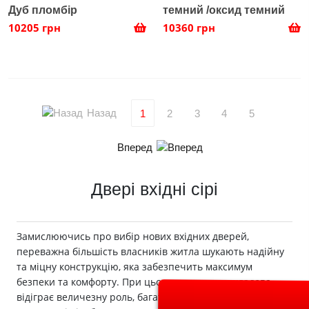
Дуб пломбір
темний /оксид темний
10205 грн
10360 грн
Назад
1
2
3
4
5
Вперед
Двері вхідні сірі
Замислюючись про вибір нових вхідних дверей,
переважна більшість власників житла шукають надійну
та міцну конструкцію, яка забезпечить максимум
безпеки та комфорту. При цьому естетична складова
відіграє величезну роль, багато в чому це показник