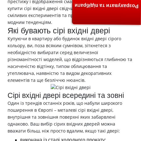
престижу і відображення смаку господаря. Рішення
Розрахувати та підібрати
купити сірі вхідні двері свідчить про вашу готовність до
сміливих експериментів та прагнення відповідати
модним тенденціям.
Які бувають сірі вхідні двері
Купуючи в квартиру або будинок вхідні двері сірого
кольору, ви, поза всяким сумнівом, зіткнетеся з
необхідністю вибирати серед величезної
різноманітності моделей, що відрізняються глибиною та
насиченістю відтінку, типом облицювання та
утеплювача, наявністю та видом декоративних
елементів та ще безліччю нюансів.
Сірі вхідні двері всередині та зовні
Один із трендів останніх років, що набули широкого
поширення в Європі – металеві сірі вхідні двері,
внутрішня та зовнішня поверхні яких забарвлені
однаково. Ваш вибір сірих вхідних дверей можна
вважати більш, ніж просто вдалим, якщо такі двері:
виконана із сталі холодного прокату;