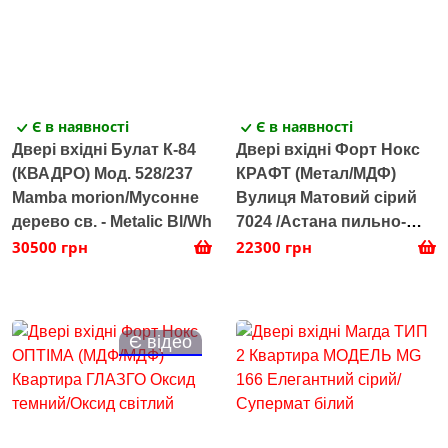
Є в наявності
Є в наявності
Двері вхідні Булат К-84
Двері вхідні Форт Нокс
(КВАДРО) Мод. 528/237
КРАФТ (Метал/МДФ)
Mamba morion/Мусонне
Вулиця Матовий сірий
дерево св. - Metalic Bl/Wh
7024 /Астана пильно-
30500 грн
сірий горизонт
22300 грн
Є відео