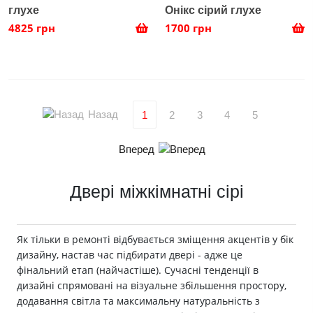
глухе
Онікс сірий глухе
4825 грн
1700 грн
Назад
1
2
3
4
5
Вперед
Двері міжкімнатні сірі
Як тільки в ремонті відбувається зміщення акцентів у бік
дизайну, настав час підбирати двері - адже це
фінальний етап (найчастіше). Сучасні тенденції в
дизайні спрямовані на візуальне збільшення простору,
додавання світла та максимальну натуральність з