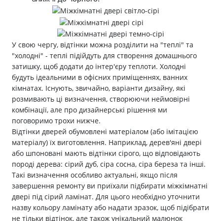
У свою чергу, відтінки можна розділити на "теплі" та
"холодні" - теплі підійдуть для створення домашнього
затишку, щоб додати до інтер'єру теплоти. Холодні
будуть ідеальними в офісних приміщеннях, ванних
кімнатах. Існують, звичайно, варіанти дизайну, які
розмивають ці визначення, створюючи неймовірні
комбінації, але про дизайнерські рішення ми
поговоримо трохи нижче.
Відтінки дверей обумовлені матеріалом (або імітацією
матеріалу) їх виготовлення. Наприклад, дерев'яні двері
або шпоновані мають відтінки сірого, що відповідають
породі дерева: сірий дуб, сіра сосна, сіра береза та інші.
Такі визначення особливо актуальні, якщо після
завершення ремонту ви приїхали підбирати міжкімнатні
двері під сірий ламінат. Для цього необхідно уточнити
назву кольору ламінату або надати зразок, щоб підібрати
не тільки відтінок, але також унікальний малюнок