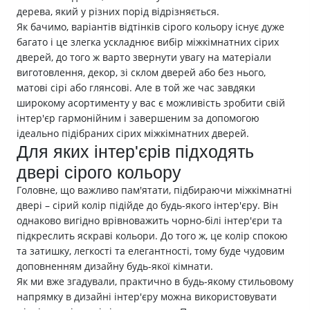
дерева, який у різних порід відрізняється.
Як бачимо, варіантів відтінків сірого кольору існує дуже
багато і це злегка ускладнює вибір міжкімнатних сірих
дверей, до того ж варто звернути увагу на матеріали
виготовлення, декор, зі склом дверей або без нього,
матові сірі або глянсові. Але в той же час завдяки
широкому асортименту у вас є можливість зробити свій
інтер'єр гармонійним і завершеним за допомогою
ідеально підібраних сірих міжкімнатних дверей.
Для яких інтер'єрів підходять
двері сірого кольору
Головне, що важливо пам'ятати, підбираючи міжкімнатні
двері – сірий колір підійде до будь-якого інтер'єру. Він
однаково вигідно врівноважить чорно-білі інтер'єри та
підкреслить яскраві кольори. До того ж, це колір спокою
та затишку, легкості та елегантності, тому буде чудовим
доповненням дизайну будь-якої кімнати.
Як ми вже згадували, практично в будь-якому стильовому
напрямку в дизайні інтер'єру можна використовувати