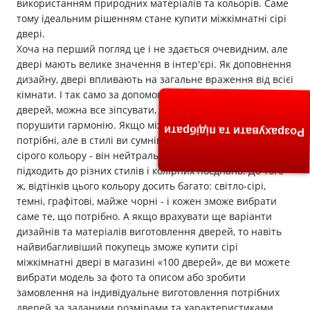
використанням природних матеріалів та кольорів. Саме
тому ідеальним рішенням стане купити міжкімнатні сірі
двері.
Хоча на перший погляд це і не здається очевидним, але
двері мають велике значення в інтер'єрі. Як доповнення
дизайну, двері впливають на загальне враження від всієї
кімнати. І так само за допомогою невдало обраних
дверей, можна все зіпсувати, обтяжити дизайн,
порушити гармонію. Якщо міжкімнатні двері вам
Розрахувати та підібрати
потрібні, але в стилі ви сумніваєтеся - підберіть двері
сірого кольору - він нейтральний, однаково добре
підходить до різних стилів і колірних поєднань. До того
ж, відтінків цього кольору досить багато: світло-сірі,
темні, графітові, майже чорні - і кожен зможе вибрати
саме те, що потрібно. А якщо врахувати ще варіанти
дизайнів та матеріалів виготовлення дверей, то навіть
найвибагливіший покупець зможе купити сірі
міжкімнатні двері в магазині «100 дверей», де ви можете
вибрати модель за фото та описом або зробити
замовлення на індивідуальне виготовлення потрібних
дверей за заданими розмірами та характеристиками .