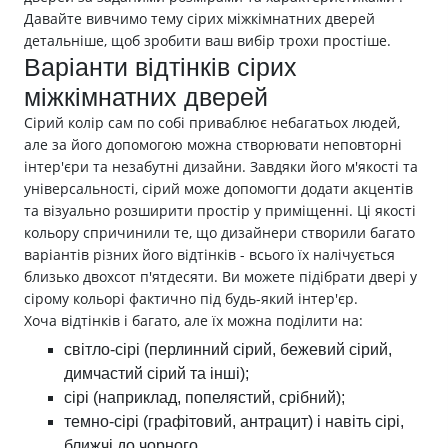
Давайте вивчимо тему сірих міжкімнатних дверей
детальніше, щоб зробити ваш вибір трохи простіше.
Варіанти відтінків сірих
міжкімнатних дверей
Сірий колір сам по собі приваблює небагатьох людей,
але за його допомогою можна створювати неповторні
інтер'єри та незабутні дизайни. Завдяки його м'якості та
універсальності, сірий може допомогти додати акцентів
та візуально розширити простір у приміщенні. Ці якості
кольору спричинили те, що дизайнери створили багато
варіантів різних його відтінків - всього їх налічується
близько двохсот п'ятдесяти. Ви можете підібрати двері у
сірому кольорі фактично під будь-який інтер'єр.
Хоча відтінків і багато, але їх можна поділити на:
світло-сірі (перлинний сірий, бежевий сірий,
димчастий сірий та інші);
сірі (наприклад, попелястий, срібний);
темно-сірі (графітовий, антрацит) і навіть сірі,
ближчі до чорного.