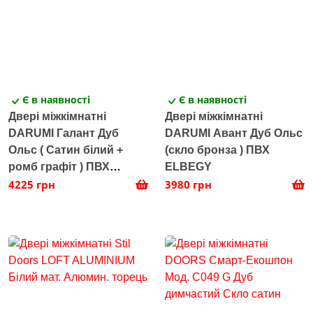
Є в наявності
Є в наявності
Двері міжкімнатні
Двері міжкімнатні
DARUMI Галант Дуб
DARUMI Авант Дуб Ольс
Ольс ( Сатин білий +
(скло бронза ) ПВХ
ромб графіт ) ПВХ
ELBEGY
ELBEGY
4225 грн
3980 грн