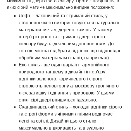
міжкімнатні двері сірого кольору. Проте є поєднання, в
яких сірий матиме максимально вигідне положення:
Лофт – лаконічний та стриманий стиль, у
створенні якого використовуються натуральні
матеріали: метал, дерево, камінь. У такому
інтер'єрі прості та стримані двері сірого
кольору будуть ідеальним доповненням. До
того ж, можна підібрати відтінок, що відповідає
обробним матеріалам (граніт, наприклад).
Еко стиль - ще один варіант гармонійного
природного тандему в дизайні інтер'єру:
відтінки зеленого, коричневого і сірого
створюють неповторну атмосферу тропічного
лісу, затишку і єднання з природою. У цьому
стилі сірі двері впишуться ідеально.
Скандинавський стиль – холодні відтінки сірого
та строгі форми з чіткими лініями водночас
легкі та світлі. Дизайни цього стилю
максимально відкривають та візуально