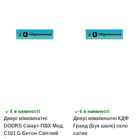
Є в наявності
Є в наявності
Двері міжкімнатні
Двері міжкімнатні КДФ
DOORS Смарт-ПВХ Мод.
Гранд (Бук шалє) скло
C101 G Бетон Світлий
сатин