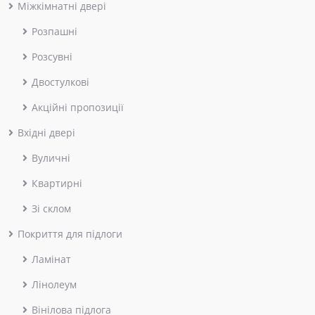
Міжкімнатні двері
Розпашні
Розсувні
Двостулкові
Акційні пропозиції
Вхідні двері
Вуличні
Квартирні
Зі склом
Покриття для підлоги
Ламінат
Лінолеум
Вінілова підлога