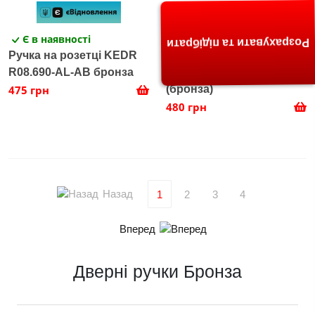
Є в наявності
Є в наявності
Розрахувати та підібрати
Ручка на розетці KEDR
Ручка на розетці KEDR
R08.690-AL-AB бронза
R10.092-AL-AB колір
475 грн
(бронза)
480 грн
Назад
1
2
3
4
Вперед
Дверні ручки Бронза