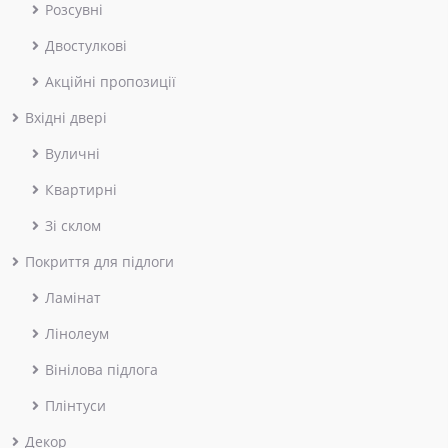
Розсувні
Двостулкові
Акційні пропозиції
Вхідні двері
Вуличні
Квартирні
Зі склом
Покриття для підлоги
Ламінат
Лінолеум
Вінілова підлога
Плінтуси
Декор