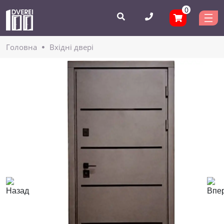
0
Головнa
Вхідні двері