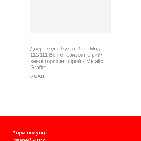
Двері вхідні Булат К-61 Мод.
111/111 Венге горизонт сірий/
венге горизонт сірий - Metalic
Grafite
0 UAH
*при покупці
дверей у нас