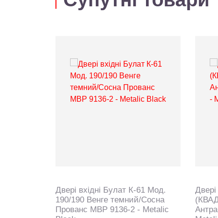
61 Мод.
Двері вхідні Булат К-61 Мод.
Двері
 горизонт/
190/190 Венге темний/Сосна
(КВАД
 - Metalic
Прованс МВР 9136-2 - Metalic
Антра