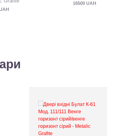
c Grafite
16500 UAH
 UAH
вари