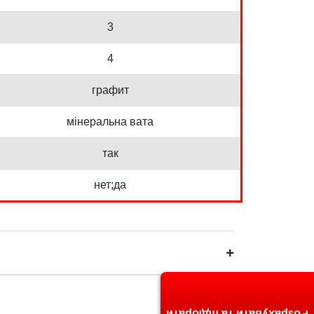
3
4
графит
мінеральна вата
так
нет;да