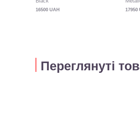
Black
Metali
16500 UAH
17950
Переглянуті то