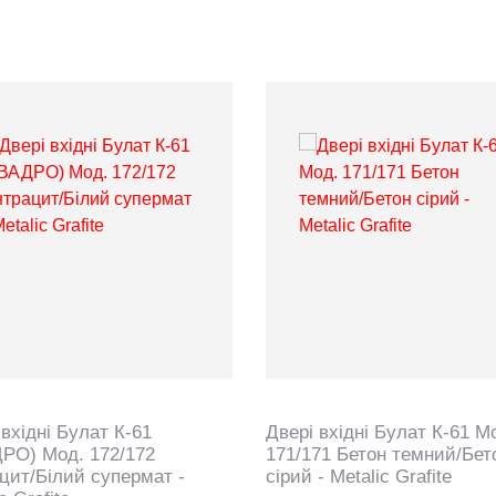
 вхідні Булат К-61
Двері вхідні Булат К-61 М
РО) Мод. 172/172
171/171 Бетон темний/Бет
цит/Білий супермат -
сірий - Metalic Grafite