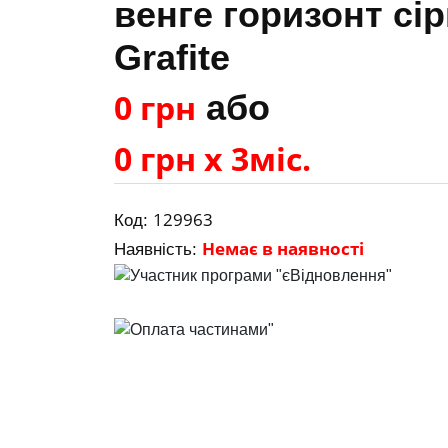
венге горизонт сір
Grafite
0 грн
або
0 грн х 3міс.
129963
Код:
Немає в наявності
Наявність: