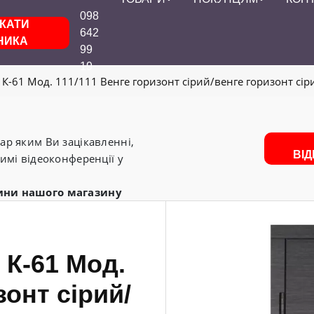
098
КАТИ
642
НИКА
99
19
 К-61 Мод. 111/111 Венге горизонт сірий/венге горизонт сірий
р яким Ви зацікавленні,
ВІ
имі відеоконференції у
ини нашого магазину
 К-61 Мод.
зонт сірий/