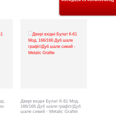
Розрахувати та підібрати
од.
Двері вхідні Булат К-61 Мод.
Двері вхід
он
166/166 Дуб шале графіт/Дуб
163/163 В
шале сивий - Metalic Grafite
венге темн