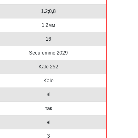
1.2;0,8
1,2мм
16
Securemme 2029
Kale 252
Kale
ні
так
ні
3